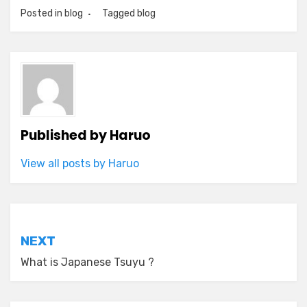
Posted in
blog
Tagged
blog
Published by
Haruo
View all posts by Haruo
Post
NEXT
navigation
What is Japanese Tsuyu ?