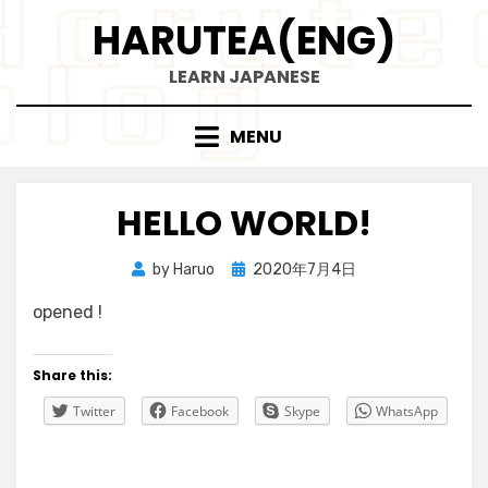
Skip
HARUTEA(ENG)
to
content
LEARN JAPANESE
MENU
HELLO WORLD!
Posted
by
Haruo
2020年7月4日
on
opened !
Share this:
Twitter
Facebook
Skype
WhatsApp